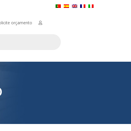
olicite orçamento
O