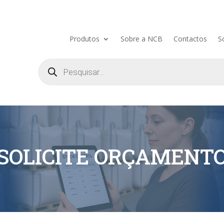
Produtos
Sobre a NCB
Contactos
S
Pesquisa
de
produtos
SOLICITE ORÇAMENT