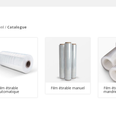
eil /
Catalogue
ilm étirable
Film étirable manuel
Film ét
utomatique
mandri