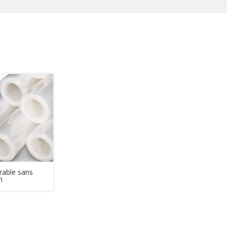
irable sans
n